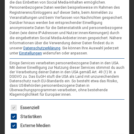
die das Einbetten von Social Media-Inhalten ermöglichen.
Personenbezogene Daten werden beispielsweise im Rahmen des
Registrierens/Einloggens auf dieser Seite, beim Anmelden zu
Veranstaltungen und beim Verfassen von Nachrichten gespeichert.
Darüber hinaus werden bei entsprechender Einwilligung
anonymisierte Daten für die Seitenstatistik und personenbezogene
Daten (wie deine IP-Adressen und Nutzer:innen-Kennungen) durch
die eingebetteten Social Media-Anbieter:innen gespeichert.
Nähere
Informationen über die Verwendung deiner Daten findest du in
unserer
Datenschutzerklärung
.
Sie können Ihre Auswahl jederzeit
unter
Einstellungen
widerrufen oder anpassen.
Einige Services verarbeiten personenbezogene Daten in den USA.
Mit deiner Einwilligung zur Nutzung dieser Services stimmst du auch
DIE NÄCHSTEN VERANSTALTUNGEN
der Verarbeitung deiner Daten in den USA gemäß Art. 49 (1) lit. a
DSGVO zu. Das EuGH stuft die USA als Land mit unzureichendem
Datenschutz nach EU-Standards ein. So besteht etwa das Risiko,
ARR|JEL Sommertreffen 2026
dass US-Behörden personenbezogene Daten in
Überwachungsprogrammen verarbeiten, ohne bestehende
21. Aug. 26
Klagemöglichkeit für Europäer:innen.
Blankenburg (Harz)-Wienrode
Es folgt eine Liste der Service-Gruppen, für die eine Einwilligung
Essenziell
Statistiken
Landes-NAP 2026
Externe Medien
4. Sep. 26