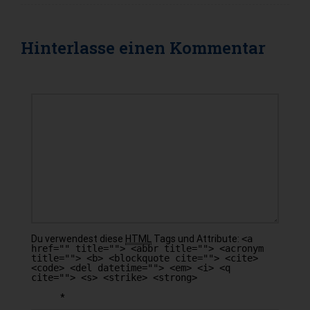
Hinterlasse einen
Kommentar
KOMMENTAR
Du verwendest diese
HTML
Tags und Attribute:
<a
href="" title=""> <abbr title=""> <acronym
title=""> <b> <blockquote cite=""> <cite>
<code> <del datetime=""> <em> <i> <q
cite=""> <s> <strike> <strong>
*
NAME