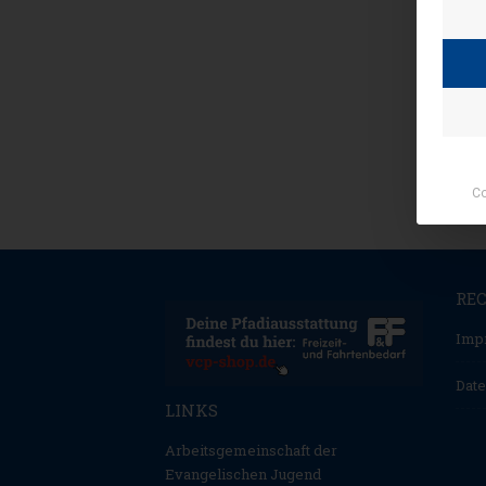
Co
RE
Imp
Date
LINKS
Arbeitsgemeinschaft der
Evangelischen Jugend