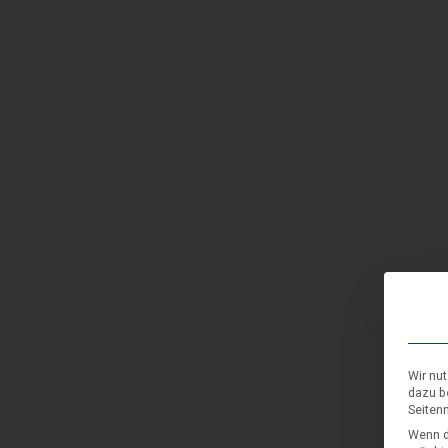
Wir nu
dazu b
Seiten
Wenn d