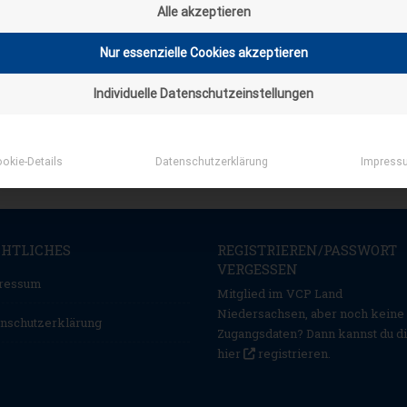
Alle akzeptieren
Nur essenzielle Cookies akzeptieren
Individuelle Datenschutzeinstellungen
okie-Details
Datenschutzerklärung
Impress
CHTLICHES
REGISTRIEREN/PASSWORT
VERGESSEN
ressum
Mitglied im VCP Land
Niedersachsen, aber noch keine
nschutzerklärung
Zugangsdaten? Dann kannst du d
hier
registrieren
.