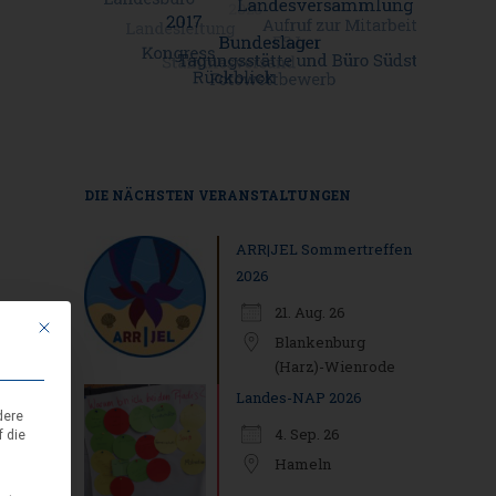
DIE NÄCHSTEN VERANSTALTUNGEN
ARR|JEL Sommertreffen
2026
21. Aug. 26
Mit diesem Button wird der Dialog geschlossen. Seine Funktionalität ist i
Blankenburg
(Harz)-Wienrode
Landes-NAP 2026
dere
4. Sep. 26
f die
Hameln