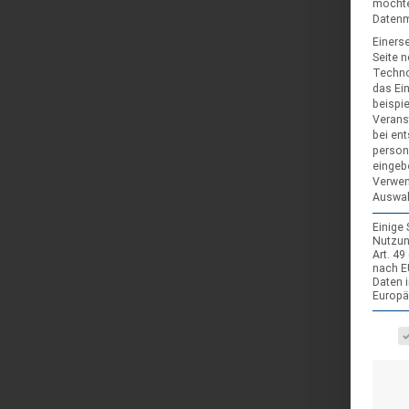
möchte
Datenmü
Einerse
Seite 
Techno
das Ei
beispi
Verans
bei ent
person
eingeb
Verwen
Auswah
Einige
Nutzun
Art. 4
nach E
Daten 
Europä
Es fol