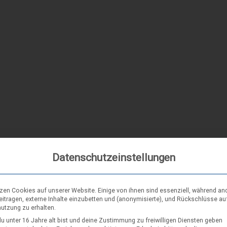
Datenschutzeinstellungen
tzen Cookies auf unserer Website. Einige von ihnen sind essenziell, während an
eitragen, externe Inhalte einzubetten und (anonymisierte), und Rückschlüsse au
nutzung zu erhalten.
u unter 16 Jahre alt bist und deine Zustimmung zu freiwilligen Diensten geben