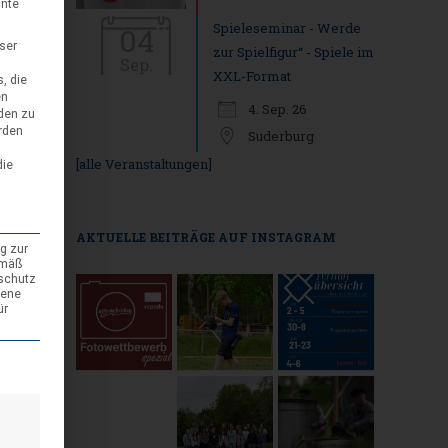
nnte
Spieleseminar - Werde
04
eser
zur Spielfigur“ - Spiele im
Sep.
XXL-Format
, die
en
4. Sep. 26
den zu
rden
Suderburg
[alle Veranstaltungen]
die
AKTUELLE BEITRÄGE AUF INSTAGRAM
g zur
emäß
nschutz
gene
ür
den kann. Die erste Service-Gruppe ist essenziell und kann nicht abgewäh