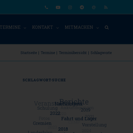
Phone
Youtube
Instagram
Telegram
Email
RSS
TERMINE
KONTAKT
MITMACHEN
Startseite
|
Termine
|
Terminübersicht
|
Schlagworte
SCHLAGWORT-SUCHE