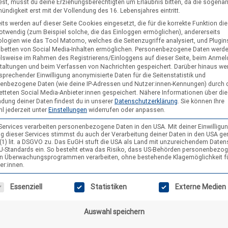
st, musst du deine Erziehungsberechtigten um Erlaubnis bitten, da die sogena
ndigkeit erst mit der Vollendung des 16. Lebensjahres eintritt.
its werden auf dieser Seite Cookies eingesetzt, die für die korrekte Funktion di
notwendig (zum Beispiel solche, die das Einloggen ermöglichen), andererseits
logien wie das Tool Matomo, welches die Seitenzugriffe analysiert, und Plugins
nbetten von Social Media-Inhalten ermöglichen.
Personenbezogene Daten werd
elsweise im Rahmen des Registrierens/Einloggens auf dieser Seite, beim Anmel
taltungen und beim Verfassen von Nachrichten gespeichert. Darüber hinaus we
sprechender Einwilligung anonymisierte Daten für die Seitenstatistik und
enbezogene Daten (wie deine IP-Adressen und Nutzer:innen-Kennungen) durch 
etteten Social Media-Anbieter:innen gespeichert.
Nähere Informationen über die
dung deiner Daten findest du in unserer
Datenschutzerklärung
.
Sie können Ihre
l jederzeit unter
Einstellungen
widerrufen oder anpassen.
 Services verarbeiten personenbezogene Daten in den USA. Mit deiner Einwilligun
g dieser Services stimmst du auch der Verarbeitung deiner Daten in den USA g
9 (1) lit. a DSGVO zu. Das EuGH stuft die USA als Land mit unzureichendem Date
U-Standards ein. So besteht etwa das Risiko, dass US-Behörden personenbezo
in Überwachungsprogrammen verarbeiten, ohne bestehende Klagemöglichkeit f
er:innen.
gt eine Liste der Service-Gruppen, für die eine Einwilligung erteilt wer
Essenziell
Statistiken
Externe Medien
Auswahl speichern