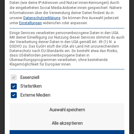
Daten (wie deine IP-Adressen und Nutzer:innen-Kennungen) durch
die eingebetteten Social Media-Anbieter:innen gespeichert.
Nähere
DIE NÄCHSTEN VERANSTALTUNGEN
Informationen über die Verwendung deiner Daten findest du in
unserer
Datenschutzerklärung
.
Sie können Ihre Auswahl jederzeit
unter
Einstellungen
widerrufen oder anpassen.
ARR|JEL Sommertreffen 2026
Einige Services verarbeiten personenbezogene Daten in den USA.
21. Aug. 26
Mit deiner Einwilligung zur Nutzung dieser Services stimmst du auch
der Verarbeitung deiner Daten in den USA gemäß Art. 49 (1) lit. a
Blankenburg (Harz)-Wienrode
DSGVO zu. Das EuGH stuft die USA als Land mit unzureichendem
Datenschutz nach EU-Standards ein. So besteht etwa das Risiko,
dass US-Behörden personenbezogene Daten in
Landes-NAP 2026
Überwachungsprogrammen verarbeiten, ohne bestehende
Klagemöglichkeit für Europäer:innen.
4. Sep. 26
Es folgt eine Liste der Service-Gruppen, für die eine Einwilligung
Hameln
Essenziell
Statistiken
Spieleseminar - Werde zur Spielfigur“ -
04
Externe Medien
Spiele im XXL-Format
Sep.
Auswahl speichern
4. Sep. 26
Suderburg
Alle akzeptieren
[alle Veranstaltungen]