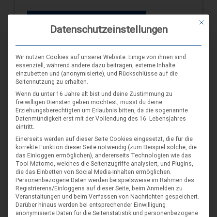
WEITERE INFORMATIONEN
Mit die
Datenschutzeinstellungen
Wir nutzen Cookies auf unserer Website. Einige von ihnen sind
SCHLAGWORT-SUCHE
essenziell, während andere dazu beitragen, externe Inhalte
einzubetten und (anonymisierte), und Rückschlüsse auf die
Seitennutzung zu erhalten.
Wenn du unter 16 Jahre alt bist und deine Zustimmung zu
freiwilligen Diensten geben möchtest, musst du deine
Erziehungsberechtigten um Erlaubnis bitten, da die sogenannte
Datenmündigkeit erst mit der Vollendung des 16. Lebensjahres
eintritt.
Einerseits werden auf dieser Seite Cookies eingesetzt, die für die
korrekte Funktion dieser Seite notwendig (zum Beispiel solche, die
das Einloggen ermöglichen), andererseits Technologien wie das
Tool Matomo, welches die Seitenzugriffe analysiert, und Plugins,
die das Einbetten von Social Media-Inhalten ermöglichen.
Personenbezogene Daten werden beispielsweise im Rahmen des
Registrierens/Einloggens auf dieser Seite, beim Anmelden zu
Veranstaltungen und beim Verfassen von Nachrichten gespeichert.
Darüber hinaus werden bei entsprechender Einwilligung
anonymisierte Daten für die Seitenstatistik und personenbezogene