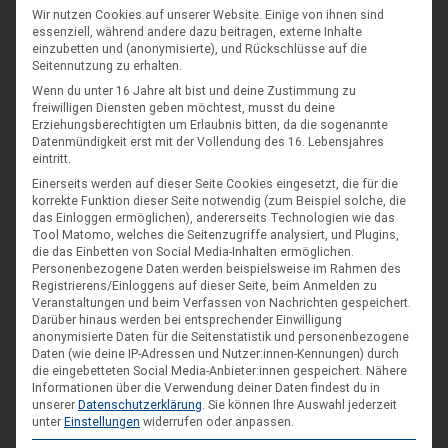
Wir nutzen Cookies auf unserer Website. Einige von ihnen sind
essenziell, während andere dazu beitragen, externe Inhalte
Landes-NAP 2026
einzubetten und (anonymisierte), und Rückschlüsse auf die
Seitennutzung zu erhalten.
4. Sep. 26
Wenn du unter 16 Jahre alt bist und deine Zustimmung zu
Hameln
freiwilligen Diensten geben möchtest, musst du deine
Erziehungsberechtigten um Erlaubnis bitten, da die sogenannte
Datenmündigkeit erst mit der Vollendung des 16. Lebensjahres
Spieleseminar - Werde zur Spielfigur“ -
04
eintritt.
Spiele im XXL-Format
Einerseits werden auf dieser Seite Cookies eingesetzt, die für die
Sep.
korrekte Funktion dieser Seite notwendig (zum Beispiel solche, die
4. Sep. 26
das Einloggen ermöglichen), andererseits Technologien wie das
Tool Matomo, welches die Seitenzugriffe analysiert, und Plugins,
Suderburg
die das Einbetten von Social Media-Inhalten ermöglichen.
[alle Veranstaltungen]
Personenbezogene Daten werden beispielsweise im Rahmen des
Registrierens/Einloggens auf dieser Seite, beim Anmelden zu
Veranstaltungen und beim Verfassen von Nachrichten gespeichert.
Darüber hinaus werden bei entsprechender Einwilligung
anonymisierte Daten für die Seitenstatistik und personenbezogene
AKTUELLE BEITRÄGE AUF INSTAGRAM
Daten (wie deine IP-Adressen und Nutzer:innen-Kennungen) durch
die eingebetteten Social Media-Anbieter:innen gespeichert.
Nähere
Informationen über die Verwendung deiner Daten findest du in
unserer
Datenschutzerklärung
.
Sie können Ihre Auswahl jederzeit
unter
Einstellungen
widerrufen oder anpassen.