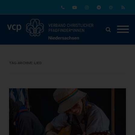
Phone
Youtube
Instagram
Telegram
Email
RSS
TAG-ARCHIVE:
LIED