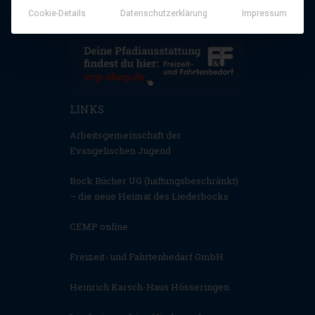
Cookie-Details
Datenschutzerklärung
Impressum
LINKS
Arbeitsgemeinschaft der
Evangelischen Jugend
Bock Bücher UG (haftungsbeschränkt)
– die neue Heimat des Liederbocks
CEMP online
Freizeit- und Fahrtenbedarf GmbH
Heinrich Karsch-Haus Hösseringen