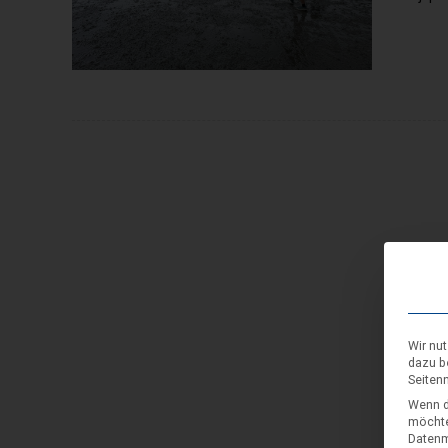
Wir nu
dazu b
Seiten
Wenn d
möchte
Datenmü