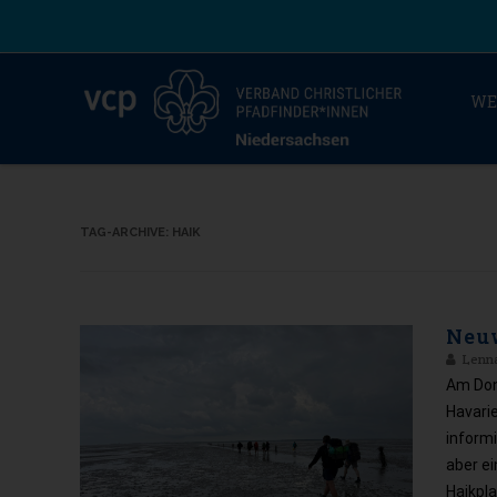
WE
TAG-ARCHIVE:
HAIK
Neu
Lenn
Am Don
Havari
informi
aber e
Hajkpl