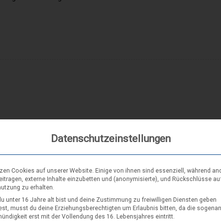
Datenschutzeinstellungen
tzen Cookies auf unserer Website. Einige von ihnen sind essenziell, während an
eitragen, externe Inhalte einzubetten und (anonymisierte), und Rückschlüsse au
nutzung zu erhalten.
u unter 16 Jahre alt bist und deine Zustimmung zu freiwilligen Diensten geben
st, musst du deine Erziehungsberechtigten um Erlaubnis bitten, da die sogena
ndigkeit erst mit der Vollendung des 16. Lebensjahres eintritt.