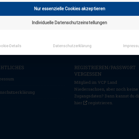
Nur essenzielle Cookies akzeptieren
Individuelle Datenschutzeinstellungen
okie-Details
Datenschutzerklärung
Impress
CHTLICHES
REGISTRIEREN/PASSWORT
VERGESSEN
ressum
Mitglied im VCP Land
Niedersachsen, aber noch keine
nschutzerklärung
Zugangsdaten? Dann kannst du d
hier
registrieren
.