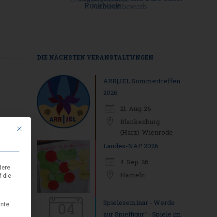
DIE NÄCHSTEN VERANSTALTUNGEN
ARR|JEL Sommertreffen
2026
21. Aug. 26
Blankenburg
Mit diesem Button wird der Dialog geschlossen. Seine Funktionalität ist i
(Harz)-Wienrode
Landes-NAP 2026
4. Sep. 26
dere
Hameln
f die
Spieleseminar - Werde
04
nnte
zur Spielfigur“ - Spiele im