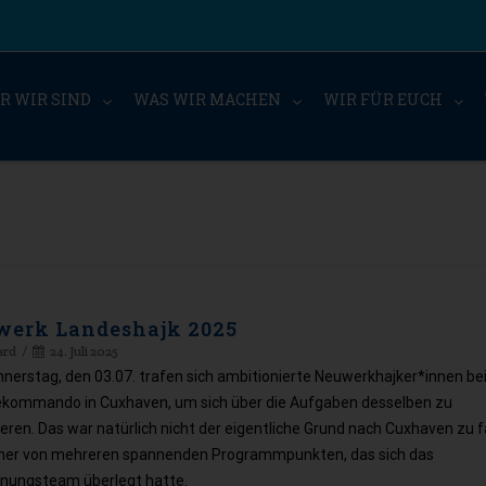
R WIR SIND
WAS WIR MACHEN
WIR FÜR EUCH
werk Landeshajk 2025
ard
24. Juli 2025
nerstag, den 03.07. trafen sich ambitionierte Neuwerkhajker*innen b
ekommando in Cuxhaven, um sich über die Aufgaben desselben zu
eren. Das war natürlich nicht der eigentliche Grund nach Cuxhaven zu f
iner von mehreren spannenden Programmpunkten, das sich das
anungsteam überlegt hatte.