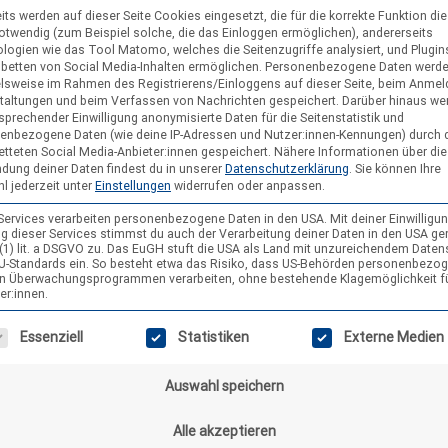
its werden auf dieser Seite Cookies eingesetzt, die für die korrekte Funktion di
notwendig (zum Beispiel solche, die das Einloggen ermöglichen), andererseits
logien wie das Tool Matomo, welches die Seitenzugriffe analysiert, und Plugins
nbetten von Social Media-Inhalten ermöglichen.
Personenbezogene Daten werd
elsweise im Rahmen des Registrierens/Einloggens auf dieser Seite, beim Anmel
taltungen und beim Verfassen von Nachrichten gespeichert. Darüber hinaus we
sprechender Einwilligung anonymisierte Daten für die Seitenstatistik und
enbezogene Daten (wie deine IP-Adressen und Nutzer:innen-Kennungen) durch 
etteten Social Media-Anbieter:innen gespeichert.
Nähere Informationen über die
dung deiner Daten findest du in unserer
Datenschutzerklärung
.
Sie können Ihre
l jederzeit unter
Einstellungen
widerrufen oder anpassen.
 Services verarbeiten personenbezogene Daten in den USA. Mit deiner Einwilligun
g dieser Services stimmst du auch der Verarbeitung deiner Daten in den USA g
9 (1) lit. a DSGVO zu. Das EuGH stuft die USA als Land mit unzureichendem Date
U-Standards ein. So besteht etwa das Risiko, dass US-Behörden personenbezo
in Überwachungsprogrammen verarbeiten, ohne bestehende Klagemöglichkeit f
er:innen.
gt eine Liste der Service-Gruppen, für die eine Einwilligung erteilt wer
Essenziell
Statistiken
Externe Medien
Auswahl speichern
Alle akzeptieren