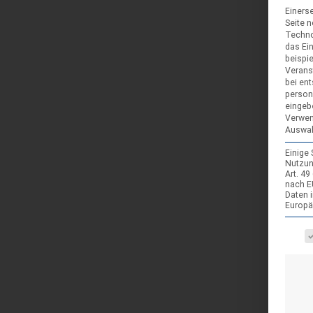
Einerse
Seite 
Techno
das Ei
beispi
Verans
bei ent
person
eingeb
Verwen
Auswah
Einige
Nutzun
Art. 4
nach E
Daten 
Europä
Es fol