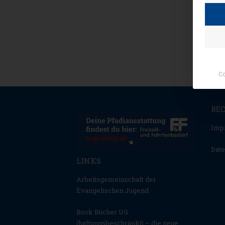
Co
RE
Imp
Date
LINKS
Arbeitsgemeinschaft der
Evangelischen Jugend
Bock Bücher UG
(haftungsbeschränkt) – die neue