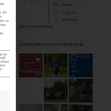
Sep.
eser
XXL-Format
4. Sep. 26
, die
en
Suderburg
den zu
rden
[alle Veranstaltungen]
die
AKTUELLE BEITRÄGE AUF INSTAGRAM
g zur
emäß
nschutz
gene
ür
den kann. Die erste Service-Gruppe ist essenziell und kann nicht abgewäh