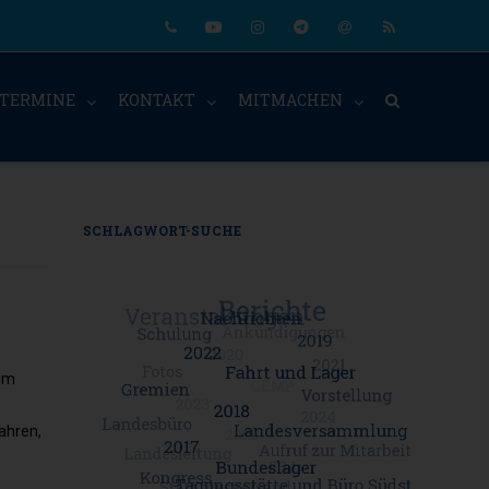
Phone
Youtube
Instagram
Telegram
Email
RSS
TERMINE
KONTAKT
MITMACHEN
SCHLAGWORT-SUCHE
eim
ahren,