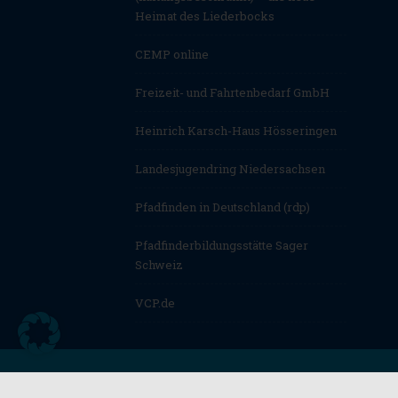
Heimat des Liederbocks
CEMP online
Freizeit- und Fahrtenbedarf GmbH
Heinrich Karsch-Haus Hösseringen
Landesjugendring Niedersachsen
Pfadfinden in Deutschland (rdp)
Pfadfinderbildungsstätte Sager
Schweiz
VCP.de