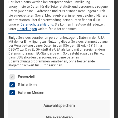
Spiele im XXL-Format
Darüber hinaus werden bei entsprechender Einwilligung
Sep.
anonymisierte Daten für die Seitenstatistik und personenbezogene
4. Sep. 26
Daten (wie deine IP-Adressen und Nutzer:innen-Kennungen) durch
die eingebetteten Social Media-Anbieter:innen gespeichert.
Nähere
Suderburg
Informationen über die Verwendung deiner Daten findest du in
[alle Veranstaltungen]
unserer
Datenschutzerklärung
.
Sie können Ihre Auswahl jederzeit
unter
Einstellungen
widerrufen oder anpassen.
Einige Services verarbeiten personenbezogene Daten in den USA.
Mit deiner Einwilligung zur Nutzung dieser Services stimmst du auch
AKTUELLE BEITRÄGE AUF INSTAGRAM
der Verarbeitung deiner Daten in den USA gemäß Art. 49 (1) lit. a
DSGVO zu. Das EuGH stuft die USA als Land mit unzureichendem
Datenschutz nach EU-Standards ein. So besteht etwa das Risiko,
dass US-Behörden personenbezogene Daten in
Überwachungsprogrammen verarbeiten, ohne bestehende
Klagemöglichkeit für Europäer:innen.
Es folgt eine Liste der Service-Gruppen, für die eine Einwilligung
Essenziell
Statistiken
Externe Medien
Auswahl speichern
Alle akzeptieren