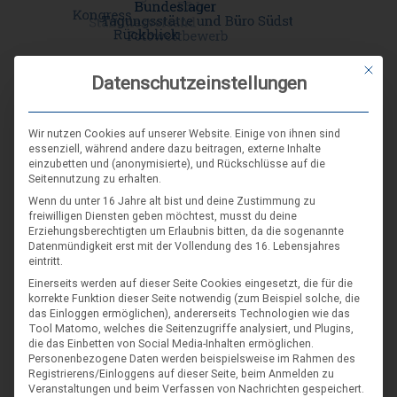
Mit die
Datenschutzeinstellungen
DIE NÄCHSTEN VERANSTALTUNGEN
Wir nutzen Cookies auf unserer Website. Einige von ihnen sind
essenziell, während andere dazu beitragen, externe Inhalte
einzubetten und (anonymisierte), und Rückschlüsse auf die
ARR|JEL Sommertreffen 2026
Seitennutzung zu erhalten.
21. Aug. 26
Wenn du unter 16 Jahre alt bist und deine Zustimmung zu
freiwilligen Diensten geben möchtest, musst du deine
Blankenburg (Harz)-Wienrode
Erziehungsberechtigten um Erlaubnis bitten, da die sogenannte
Datenmündigkeit erst mit der Vollendung des 16. Lebensjahres
eintritt.
Landes-NAP 2026
Einerseits werden auf dieser Seite Cookies eingesetzt, die für die
korrekte Funktion dieser Seite notwendig (zum Beispiel solche, die
4. Sep. 26
das Einloggen ermöglichen), andererseits Technologien wie das
Hameln
Tool Matomo, welches die Seitenzugriffe analysiert, und Plugins,
die das Einbetten von Social Media-Inhalten ermöglichen.
Personenbezogene Daten werden beispielsweise im Rahmen des
Registrierens/Einloggens auf dieser Seite, beim Anmelden zu
Spieleseminar - Werde zur Spielfigur“ -
04
Veranstaltungen und beim Verfassen von Nachrichten gespeichert.