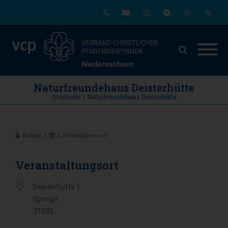
Phone
Youtube
Instagram
Telegram
Email
RSS
Naturfreundehaus Deisterhütte
Startseite
|
Naturfreundehaus Deisterhütte
Stefani
7. November 2017
Veranstaltungsort
Deisterhütte 1
Springe
31832