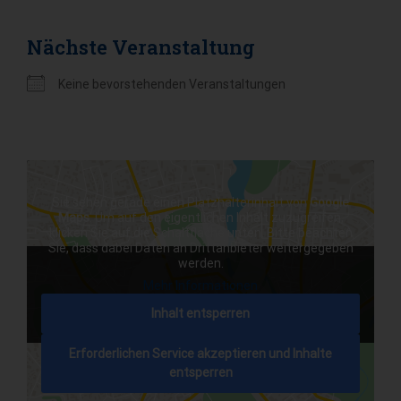
Nächste Veranstaltung
Keine bevorstehenden Veranstaltungen
Sie sehen gerade einen Platzhalterinhalt von
Google
Maps
. Um auf den eigentlichen Inhalt zuzugreifen,
klicken Sie auf die Schaltfläche unten. Bitte beachten
Sie, dass dabei Daten an Drittanbieter weitergegeben
werden.
Mehr Informationen
Inhalt entsperren
Erforderlichen Service akzeptieren und Inhalte
entsperren