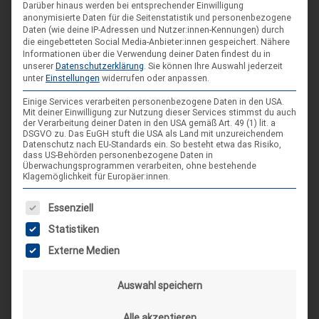
Spiele im XXL-Format
Darüber hinaus werden bei entsprechender Einwilligung
Sep.
anonymisierte Daten für die Seitenstatistik und personenbezogene
4. Sep. 26
Daten (wie deine IP-Adressen und Nutzer:innen-Kennungen) durch
die eingebetteten Social Media-Anbieter:innen gespeichert.
Nähere
Suderburg
Informationen über die Verwendung deiner Daten findest du in
[alle Veranstaltungen]
unserer
Datenschutzerklärung
.
Sie können Ihre Auswahl jederzeit
unter
Einstellungen
widerrufen oder anpassen.
Einige Services verarbeiten personenbezogene Daten in den USA.
Mit deiner Einwilligung zur Nutzung dieser Services stimmst du auch
AKTUELLE BEITRÄGE AUF INSTAGRAM
der Verarbeitung deiner Daten in den USA gemäß Art. 49 (1) lit. a
DSGVO zu. Das EuGH stuft die USA als Land mit unzureichendem
Datenschutz nach EU-Standards ein. So besteht etwa das Risiko,
dass US-Behörden personenbezogene Daten in
Überwachungsprogrammen verarbeiten, ohne bestehende
Klagemöglichkeit für Europäer:innen.
Es folgt eine Liste der Service-Gruppen, für die eine Einwilligung
Essenziell
Statistiken
Externe Medien
Auswahl speichern
Alle akzeptieren