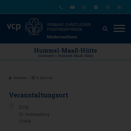
Phone
Youtube
Instagram
Telegram
Email
RSS
Hummel-Maaß-Hütte
Startseite
|
Hummel-Maaß-Hütte
Christian
8. Juli 2016
Veranstaltungsort
B242
St. Andreasberg
37444