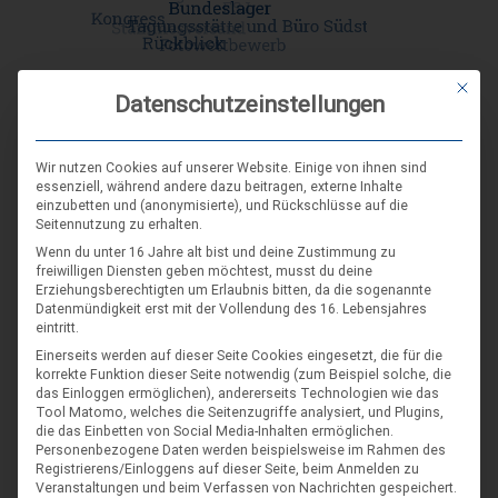
Mit die
Datenschutzeinstellungen
DIE NÄCHSTEN VERANSTALTUNGEN
Wir nutzen Cookies auf unserer Website. Einige von ihnen sind
essenziell, während andere dazu beitragen, externe Inhalte
einzubetten und (anonymisierte), und Rückschlüsse auf die
ARR|JEL Sommertreffen 2026
Seitennutzung zu erhalten.
21. Aug. 26
Wenn du unter 16 Jahre alt bist und deine Zustimmung zu
freiwilligen Diensten geben möchtest, musst du deine
Blankenburg (Harz)-Wienrode
Erziehungsberechtigten um Erlaubnis bitten, da die sogenannte
Datenmündigkeit erst mit der Vollendung des 16. Lebensjahres
eintritt.
Landes-NAP 2026
Einerseits werden auf dieser Seite Cookies eingesetzt, die für die
korrekte Funktion dieser Seite notwendig (zum Beispiel solche, die
4. Sep. 26
das Einloggen ermöglichen), andererseits Technologien wie das
Hameln
Tool Matomo, welches die Seitenzugriffe analysiert, und Plugins,
die das Einbetten von Social Media-Inhalten ermöglichen.
Personenbezogene Daten werden beispielsweise im Rahmen des
Registrierens/Einloggens auf dieser Seite, beim Anmelden zu
Spieleseminar - Werde zur Spielfigur“ -
04
Veranstaltungen und beim Verfassen von Nachrichten gespeichert.