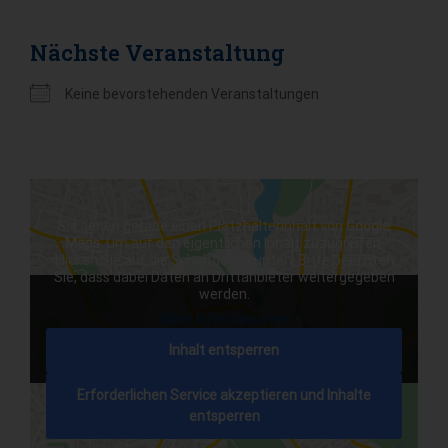
Nächste Veranstaltung
Keine bevorstehenden Veranstaltungen
Sie sehen gerade einen Platzhalterinhalt von
Google
Maps
. Um auf den eigentlichen Inhalt zuzugreifen,
klicken Sie auf die Schaltfläche unten. Bitte beachten
Sie, dass dabei Daten an Drittanbieter weitergegeben
werden.
Mehr Informationen
Inhalt entsperren
Erforderlichen Service akzeptieren und Inhalte
entsperren