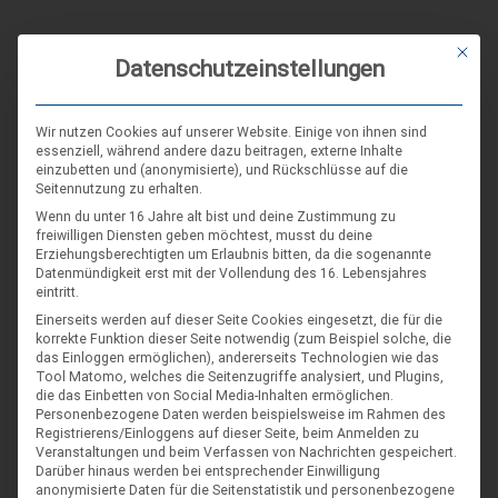
Mit die
Datenschutzeinstellungen
DIE NÄCHSTEN VERANSTALTUNGEN
Wir nutzen Cookies auf unserer Website. Einige von ihnen sind
ARR|JEL Sommertreffen 2026
essenziell, während andere dazu beitragen, externe Inhalte
einzubetten und (anonymisierte), und Rückschlüsse auf die
21. Aug. 26
Seitennutzung zu erhalten.
Wenn du unter 16 Jahre alt bist und deine Zustimmung zu
freiwilligen Diensten geben möchtest, musst du deine
Erziehungsberechtigten um Erlaubnis bitten, da die sogenannte
Landes-NAP 2026
Datenmündigkeit erst mit der Vollendung des 16. Lebensjahres
eintritt.
4. Sep. 26
Einerseits werden auf dieser Seite Cookies eingesetzt, die für die
Hameln
korrekte Funktion dieser Seite notwendig (zum Beispiel solche, die
das Einloggen ermöglichen), andererseits Technologien wie das
Tool Matomo, welches die Seitenzugriffe analysiert, und Plugins,
die das Einbetten von Social Media-Inhalten ermöglichen.
Spieleseminar - Werde zur Spielfigur“ -
04
Personenbezogene Daten werden beispielsweise im Rahmen des
Spiele im XXL-Format
Registrierens/Einloggens auf dieser Seite, beim Anmelden zu
Sep.
Veranstaltungen und beim Verfassen von Nachrichten gespeichert.
4. Sep. 26
Darüber hinaus werden bei entsprechender Einwilligung
anonymisierte Daten für die Seitenstatistik und personenbezogene
Suderburg