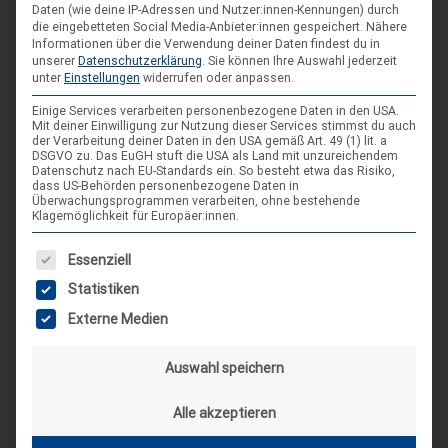
Daten (wie deine IP-Adressen und Nutzer:innen-Kennungen) durch
[alle Veranstaltungen]
die eingebetteten Social Media-Anbieter:innen gespeichert.
Nähere
Informationen über die Verwendung deiner Daten findest du in
unserer
Datenschutzerklärung
.
Sie können Ihre Auswahl jederzeit
unter
Einstellungen
widerrufen oder anpassen.
AKTUELLE BEITRÄGE AUF INSTAGRAM
Einige Services verarbeiten personenbezogene Daten in den USA.
Mit deiner Einwilligung zur Nutzung dieser Services stimmst du auch
der Verarbeitung deiner Daten in den USA gemäß Art. 49 (1) lit. a
DSGVO zu. Das EuGH stuft die USA als Land mit unzureichendem
Datenschutz nach EU-Standards ein. So besteht etwa das Risiko,
dass US-Behörden personenbezogene Daten in
Überwachungsprogrammen verarbeiten, ohne bestehende
Klagemöglichkeit für Europäer:innen.
Es folgt eine Liste der Service-Gruppen, für die eine Einwilligung
Essenziell
Statistiken
Externe Medien
Auswahl speichern
Alle akzeptieren