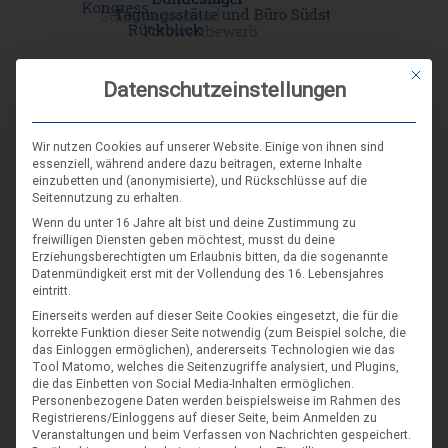
Mit die
Datenschutzeinstellungen
DIE NÄCHSTEN VERANSTALTUNGEN
Wir nutzen Cookies auf unserer Website. Einige von ihnen sind
essenziell, während andere dazu beitragen, externe Inhalte
einzubetten und (anonymisierte), und Rückschlüsse auf die
ARR|JEL Sommertreffen 2026
Seitennutzung zu erhalten.
21. Aug. 26
Wenn du unter 16 Jahre alt bist und deine Zustimmung zu
freiwilligen Diensten geben möchtest, musst du deine
Blankenburg (Harz)-Wienrode
Erziehungsberechtigten um Erlaubnis bitten, da die sogenannte
Datenmündigkeit erst mit der Vollendung des 16. Lebensjahres
eintritt.
Landes-NAP 2026
Einerseits werden auf dieser Seite Cookies eingesetzt, die für die
korrekte Funktion dieser Seite notwendig (zum Beispiel solche, die
4. Sep. 26
das Einloggen ermöglichen), andererseits Technologien wie das
Hameln
Tool Matomo, welches die Seitenzugriffe analysiert, und Plugins,
die das Einbetten von Social Media-Inhalten ermöglichen.
Personenbezogene Daten werden beispielsweise im Rahmen des
Spieleseminar - Werde zur Spielfigur“ -
Registrierens/Einloggens auf dieser Seite, beim Anmelden zu
04
Veranstaltungen und beim Verfassen von Nachrichten gespeichert.
Spiele im XXL-Format