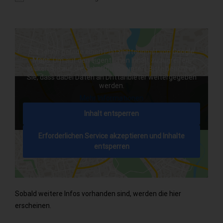
ICS herunterladen
Google Kalender
Sie sehen gerade einen Platzhalterinhalt von
Google
Maps
. Um auf den eigentlichen Inhalt zuzugreifen,
klicken Sie auf die Schaltfläche unten. Bitte beachten
Sie, dass dabei Daten an Drittanbieter weitergegeben
werden.
Mehr Informationen
Inhalt entsperren
Erforderlichen Service akzeptieren und Inhalte
entsperren
Sobald weitere Infos vorhanden sind, werden die hier
erscheinen.