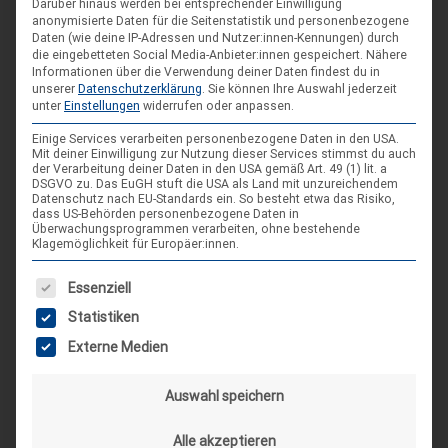
Darüber hinaus werden bei entsprechender Einwilligung
Sep.
anonymisierte Daten für die Seitenstatistik und personenbezogene
4. Sep. 26
Daten (wie deine IP-Adressen und Nutzer:innen-Kennungen) durch
Suderburg
die eingebetteten Social Media-Anbieter:innen gespeichert.
Nähere
Informationen über die Verwendung deiner Daten findest du in
[alle Veranstaltungen]
unserer
Datenschutzerklärung
.
Sie können Ihre Auswahl jederzeit
unter
Einstellungen
widerrufen oder anpassen.
Einige Services verarbeiten personenbezogene Daten in den USA.
Mit deiner Einwilligung zur Nutzung dieser Services stimmst du auch
AKTUELLE BEITRÄGE AUF INSTAGRAM
der Verarbeitung deiner Daten in den USA gemäß Art. 49 (1) lit. a
DSGVO zu. Das EuGH stuft die USA als Land mit unzureichendem
Datenschutz nach EU-Standards ein. So besteht etwa das Risiko,
dass US-Behörden personenbezogene Daten in
Überwachungsprogrammen verarbeiten, ohne bestehende
Klagemöglichkeit für Europäer:innen.
Es folgt eine Liste der Service-Gruppen, für die eine Einwilligung
Essenziell
Statistiken
Externe Medien
Auswahl speichern
Alle akzeptieren