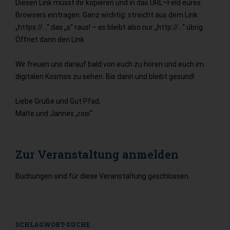
Diesen
Link
müss
t
ihr
kopieren
und
in
das
URL
–
Feld
eures
Browsers
eintragen.
Ganz
wichtig:
streicht
aus
dem
Link
„https://…“
das
„s“
raus!
–
es
bleibt
also
nur
„http://…“
übrig.
Öffnet
dann
den
Link.
Wir freuen uns darau
f bald von euch zu hören und euch im
digitalen Kosmos zu sehen. Bis
dann und bleibt gesund!
Liebe
Grüße
und
Gut
Pfad,
Malte
und
Jannes
„rosi“
Zur Veranstaltung anmelden
Buchungen sind für diese Veranstaltung geschlossen.
SCHLAGWORT-SUCHE