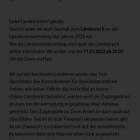
ICS herunterladen
Google Kalender
Liebe
Landesratsmitglieder,
hiermit
laden
wir
euch
herzlich
zum
Landesrat
I
I
vor
der
Landesversammlung
des
Jahres
202
2
ein
.
Wie die Landesversammlung, wird auch der Landesrat II
online stattfinden.
Wir wollen uns am
11.03.2022
ab
20:00
Uhr bei Zoom treffen.
Wir
nutzen
bei
diesem
Landesrat
wieder
das
Tool
OpenSlides.
Die
Anmeldedaten
für
OpenSlides
sind
die
Selben,
wie
bisher.
Falls
ihr
das
erste
Mal
an
einem
Online
–
Landesrat
teilnehmt,
werden
euch
die
Zugangsdaten
an
eure,
bei
der
Anmeldung
angegebene,
Mail
–
A
dresse
geschickt.
Den
Zugangslink
zu
Zoom
findet
ihr
dann
auch
auf
OpenSlides.
Solltet
ihr
euer
Passwort
vergessen
haben,
gibt
es
ein
„Passwort
zurücksetzen“
Link
auf
der
Anmeldeseite.
Ihr
bekommt
dann
eine
Mail
mit
einem
Link
zugeschickt.