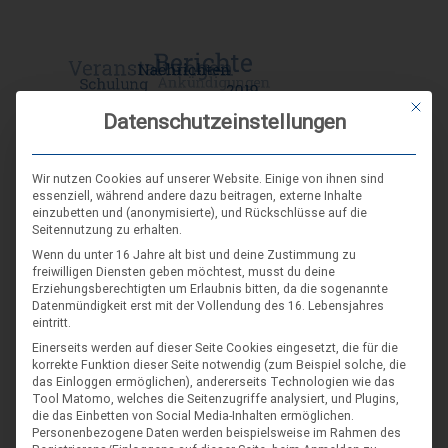
Mit die
Datenschutzeinstellungen
Wir nutzen Cookies auf unserer Website. Einige von ihnen sind
essenziell, während andere dazu beitragen, externe Inhalte
einzubetten und (anonymisierte), und Rückschlüsse auf die
Seitennutzung zu erhalten.
Wenn du unter 16 Jahre alt bist und deine Zustimmung zu
freiwilligen Diensten geben möchtest, musst du deine
Erziehungsberechtigten um Erlaubnis bitten, da die sogenannte
Datenmündigkeit erst mit der Vollendung des 16. Lebensjahres
eintritt.
DIE NÄCHSTEN VERANSTALTUNGEN
Einerseits werden auf dieser Seite Cookies eingesetzt, die für die
korrekte Funktion dieser Seite notwendig (zum Beispiel solche, die
das Einloggen ermöglichen), andererseits Technologien wie das
ARR|JEL Sommertreffen 2026
Tool Matomo, welches die Seitenzugriffe analysiert, und Plugins,
die das Einbetten von Social Media-Inhalten ermöglichen.
21. Aug. 26
Personenbezogene Daten werden beispielsweise im Rahmen des