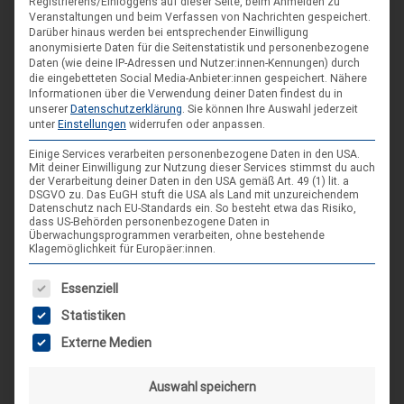
Registrierens/Einloggens auf dieser Seite, beim Anmelden zu
Blankenburg (Harz)-Wienrode
Veranstaltungen und beim Verfassen von Nachrichten gespeichert.
Darüber hinaus werden bei entsprechender Einwilligung
anonymisierte Daten für die Seitenstatistik und personenbezogene
Landes-NAP 2026
Daten (wie deine IP-Adressen und Nutzer:innen-Kennungen) durch
die eingebetteten Social Media-Anbieter:innen gespeichert.
Nähere
4. Sep. 26
Informationen über die Verwendung deiner Daten findest du in
Hameln
unserer
Datenschutzerklärung
.
Sie können Ihre Auswahl jederzeit
unter
Einstellungen
widerrufen oder anpassen.
Einige Services verarbeiten personenbezogene Daten in den USA.
Spieleseminar - Werde zur Spielfigur“ -
04
Mit deiner Einwilligung zur Nutzung dieser Services stimmst du auch
Spiele im XXL-Format
der Verarbeitung deiner Daten in den USA gemäß Art. 49 (1) lit. a
Sep.
DSGVO zu. Das EuGH stuft die USA als Land mit unzureichendem
Datenschutz nach EU-Standards ein. So besteht etwa das Risiko,
4. Sep. 26
dass US-Behörden personenbezogene Daten in
Suderburg
Überwachungsprogrammen verarbeiten, ohne bestehende
Klagemöglichkeit für Europäer:innen.
[alle Veranstaltungen]
Es folgt eine Liste der Service-Gruppen, für die eine Einwilligung
Essenziell
Statistiken
AKTUELLE BEITRÄGE AUF INSTAGRAM
Externe Medien
Auswahl speichern