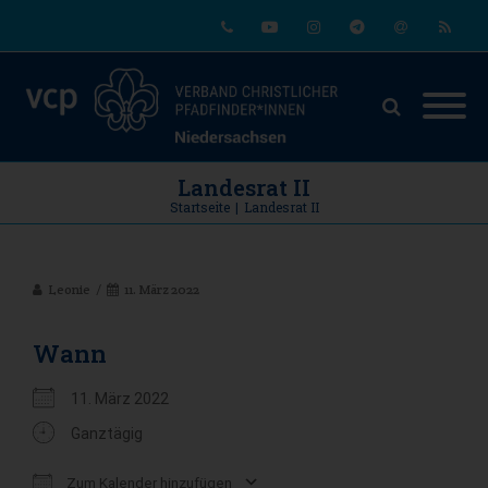
Phone
Youtube
Instagram
Telegram
Email
RSS
Landesrat II
Startseite
|
Landesrat II
Leonie
11. März 2022
Wann
11. März 2022
Ganztägig
Zum Kalender hinzufügen