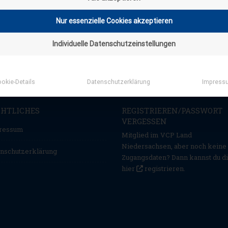
Nur essenzielle Cookies akzeptieren
Individuelle Datenschutzeinstellungen
okie-Details
Datenschutzerklärung
Impress
CHTLICHES
REGISTRIEREN/PASSWORT
VERGESSEN
ressum
Mitglied im VCP Land
Niedersachsen, aber noch keine
nschutzerklärung
Zugangsdaten? Dann kannst du d
hier
registrieren
.