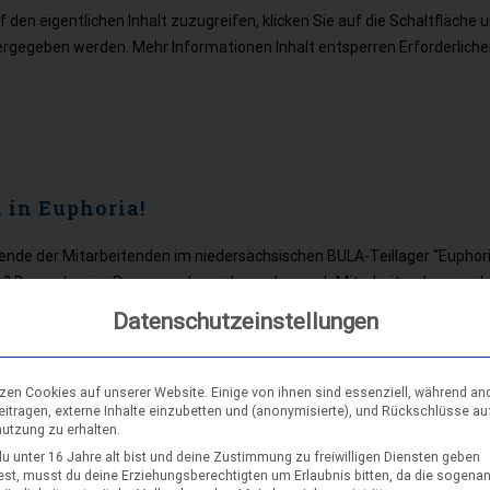
den eigentlichen Inhalt zuzugreifen, klicken Sie auf die Schaltfläche 
tergegeben werden. Mehr Informationen Inhalt entsperren Erforderlich
n in Euphoria!
nende der Mitarbeitenden im niedersächsischen BULA-Teillager “Euphor
gen? Besonders im Programmbereich werden noch Mitarbeitende gesuch
Datenschutzeinstellungen
tzen Cookies auf unserer Website. Einige von ihnen sind essenziell, während an
eitragen, externe Inhalte einzubetten und (anonymisierte), und Rückschlüsse au
nutzung zu erhalten.
u unter 16 Jahre alt bist und deine Zustimmung zu freiwilligen Diensten geben
er Bezirkszentrale des Bezirks Hannover. Dabei ging es unter anderem
st, musst du deine Erziehungsberechtigten um Erlaubnis bitten, da die sogena