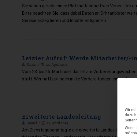
Sie sehen gerade einen Platzhalterinhalt von Vimeo. Um auf 
Bitte beachten Sie, dass dabei Daten an Drittanbieter wei
Service akzeptieren und Inhalte entsperren
Letzter Aufruf: Werde Mitarbeiter/-i
Katrin
24. April 2014
Vom 23. bis 25. Mai findet das letzte Vorbereitungswoche
statt. Wer hat Lust noch in die Vorbereitungen einzustei
Wir nu
dazu b
Erweiterte Landesleitung
Seiten
Daniel
24. April 2014
Wenn d
Am Dienstagabend tagte die erweiterte Landesleitung in d
möchte