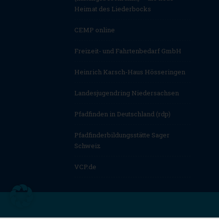
Heimat des Liederbocks
CEMP online
Freizeit- und Fahrtenbedarf GmbH
Heinrich Karsch-Haus Hösseringen
Landesjugendring Niedersachsen
Pfadfinden in Deutschland (rdp)
Pfadfinderbildungsstätte Sager
Schweiz
VCP.de