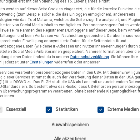
shomepage Bundeslager Sommerfest beim Ministerpräsidenten Die
ndigkeit erst mit der Vollendung des 16. Lebensjahres eintritt.
en Landesräten treffen um die Inhalte dort gemeinsam vorzubereiten. 
its werden auf dieser Seite Cookies eingesetzt, die für die korrekte Funktion di
notwendig (zum Beispiel solche, die das Einloggen ermöglichen), andererseits
eruflichen, der Landesratsvorstand, der Landesversammlungsvorstand, d
logien wie das Tool Matomo, welches die Seitenzugriffe analysiert, und Plugins
ie ein…
nbetten von Social Media-Inhalten ermöglichen.
Personenbezogene Daten werd
elsweise im Rahmen des Registrierens/Einloggens auf dieser Seite, beim Anmel
taltungen und beim Verfassen von Nachrichten gespeichert. Darüber hinaus we
sprechender Einwilligung anonymisierte Daten für die Seitenstatistik und
enbezogene Daten (wie deine IP-Adressen und Nutzer:innen-Kennungen) durch 
etteten Social Media-Anbieter:innen gespeichert.
Nähere Informationen über die
dung deiner Daten findest du in unserer
Datenschutzerklärung
.
Sie können Ihre
s von der Landesversammlung 2014
l jederzeit unter
Einstellungen
widerrufen oder anpassen.
toph
7. April 2014
 Services verarbeiten personenbezogene Daten in den USA. Mit deiner Einwilligun
g dieser Services stimmst du auch der Verarbeitung deiner Daten in den USA g
9 (1) lit. a DSGVO zu. Das EuGH stuft die USA als Land mit unzureichendem Date
U-Standards ein. So besteht etwa das Risiko, dass US-Behörden personenbezo
in Überwachungsprogrammen verarbeiten, ohne bestehende Klagemöglichkeit f
er:innen.
gt eine Liste der Service-Gruppen, für die eine Einwilligung erteilt wer
Essenziell
Statistiken
Externe Medien
Auswahl speichern
Alle akzeptieren