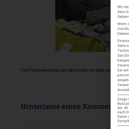
Wir nu
dazu b
Seiten
Wenn d
möchte
Datenmü
Einerse
Seite 
Techno
das Ei
beispi
Verans
Fünf Personen sitzen auf dem Boden im Wald und essen. Es 
bei ent
person
eingeb
Verwen
Auswah
Einige
Nutzun
Hinterlasse einen
Kommentar
Art. 4
nach E
Daten 
KOMMENTAR
Europä