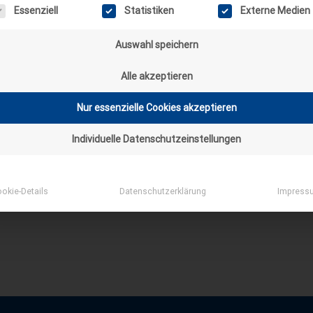
gt eine Liste der Service-Gruppen, für die eine Einwilligung erteilt wer
Essenziell
Statistiken
Externe Medien
Auswahl speichern
Alle akzeptieren
Nur essenzielle Cookies akzeptieren
="" title=""> <abbr title=""> <acronym title=""> <b> <bl
Individuelle Datenschutzeinstellungen
> <strong>
*
E-MAIL
okie-Details
Datenschutzerklärung
Impress