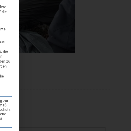
dere
f die
nnte
eser
, die
en
den zu
rden
die
g zur
emäß
nschutz
gene
ür