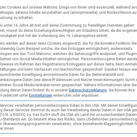
tzen Cookies auf unserer Website. Einige von ihnen sind essenziell, während an
eitragen, externe Inhalte einzubetten und (anonymisierte), und Rückschlüsse au
nutzung zu erhalten.
u unter 16 Jahre alt bist und deine Zustimmung zu freiwilligen Diensten geben
st, musst du deine Erziehungsberechtigten um Erlaubnis bitten, da die sogena
ndigkeit erst mit der Vollendung des 16. Lebensjahres eintritt.
its werden auf dieser Seite Cookies eingesetzt, die für die korrekte Funktion di
notwendig (zum Beispiel solche, die das Einloggen ermöglichen), andererseits
logien wie das Tool Matomo, welches die Seitenzugriffe analysiert, und Plugins
nbetten von Social Media-Inhalten ermöglichen.
Personenbezogene Daten werd
Foto: Frank Weller
elsweise im Rahmen des Registrierens/Einloggens auf dieser Seite, beim Anmel
taltungen und beim Verfassen von Nachrichten gespeichert. Darüber hinaus we
liegt leichter Schnee
sprechender Einwilligung anonymisierte Daten für die Seitenstatistik und
enbezogene Daten (wie deine IP-Adressen und Nutzer:innen-Kennungen) durch 
etteten Social Media-Anbieter:innen gespeichert.
Nähere Informationen über die
dung deiner Daten findest du in unserer
Datenschutzerklärung
.
Sie können Ihre
l jederzeit unter
Einstellungen
widerrufen oder anpassen.
 Services verarbeiten personenbezogene Daten in den USA. Mit deiner Einwilligun
g dieser Services stimmst du auch der Verarbeitung deiner Daten in den USA g
9 (1) lit. a DSGVO zu. Das EuGH stuft die USA als Land mit unzureichendem Date
U-Standards ein. So besteht etwa das Risiko, dass US-Behörden personenbezo
in Überwachungsprogrammen verarbeiten, ohne bestehende Klagemöglichkeit f
er:innen.