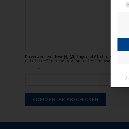
Es fol
Du verwendest diese
HTML
Tags und Attribute:
<a href
datetime=""> <em> <i> <q cite=""> <s> <strike
*
NAME
Co