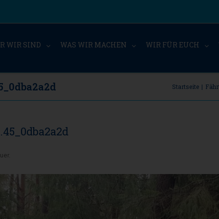
R WIR SIND
WAS WIR MACHEN
WIR FÜR EUCH
45_0dba2a2d
Startseite
|
Fähr
8.45_0dba2a2d
uer
.