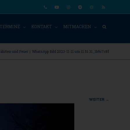
Phone
Youtube
Instagram
Telegram
Email
RSS
TERMINE
KONTAKT
MITMACHEN
ährten und Feuer
|
WhatsApp Bild 2023-11-11 um 11.51.31_1b9c7c8f
WEITER →