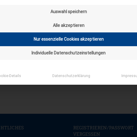
Auswahl speichern
Alle akzeptieren
Nur essenzielle Cookies akzeptieren
="" title=""> <abbr title=""> <acronym title=""> <b> <bl
> <strong>
Individuelle Datenschutzeinstellungen
*
E-MAIL
okie-Details
Datenschutzerklärung
Impress
CHTLICHES
REGISTRIEREN/PASSWORT
VERGESSEN