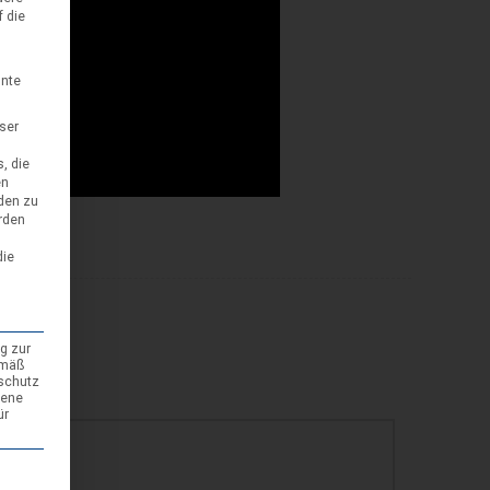
f die
nnte
eser
, die
en
den zu
rden
die
g zur
emäß
nschutz
gene
ür
den kann. Die erste Service-Gruppe ist essenziell und kann nicht abgewäh