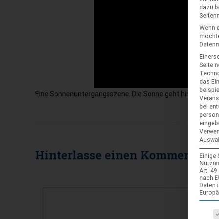
dazu b
Seiten
Wenn d
möchte
Datenmü
Einerse
Seite 
Techno
das Ei
beispi
Eine Sonnenuntergangsszene. Die Sonne geht hinter einigen
Verans
bei ent
person
eingeb
Verwen
Auswah
Hinterlasse einen
Kommentar
Einige
Nutzun
Art. 4
nach E
KOMMENTAR
Daten 
Europä
Es fol