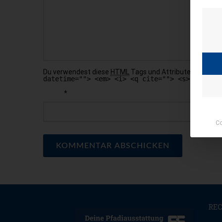
Du verwendest diese
HTML
Tags und Attribute:
<a href
datetime=""> <em> <i> <q cite=""> <s> <strike
*
NAME
Co
RE