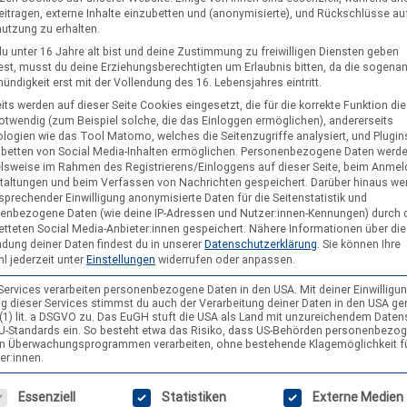
eitragen, externe Inhalte einzubetten und (anonymisierte), und Rückschlüsse au
nutzung zu erhalten.
u unter 16 Jahre alt bist und deine Zustimmung zu freiwilligen Diensten geben
st, musst du deine Erziehungsberechtigten um Erlaubnis bitten, da die sogena
ndigkeit erst mit der Vollendung des 16. Lebensjahres eintritt.
its werden auf dieser Seite Cookies eingesetzt, die für die korrekte Funktion di
notwendig (zum Beispiel solche, die das Einloggen ermöglichen), andererseits
logien wie das Tool Matomo, welches die Seitenzugriffe analysiert, und Plugins
nbetten von Social Media-Inhalten ermöglichen.
Personenbezogene Daten werd
elsweise im Rahmen des Registrierens/Einloggens auf dieser Seite, beim Anmel
 Bäumen unter. Diese spiegeln sich in einem Teich
taltungen und beim Verfassen von Nachrichten gespeichert. Darüber hinaus we
sprechender Einwilligung anonymisierte Daten für die Seitenstatistik und
enbezogene Daten (wie deine IP-Adressen und Nutzer:innen-Kennungen) durch 
etteten Social Media-Anbieter:innen gespeichert.
Nähere Informationen über die
dung deiner Daten findest du in unserer
Datenschutzerklärung
.
Sie können Ihre
l jederzeit unter
Einstellungen
widerrufen oder anpassen.
 Services verarbeiten personenbezogene Daten in den USA. Mit deiner Einwilligun
g dieser Services stimmst du auch der Verarbeitung deiner Daten in den USA g
9 (1) lit. a DSGVO zu. Das EuGH stuft die USA als Land mit unzureichendem Date
U-Standards ein. So besteht etwa das Risiko, dass US-Behörden personenbezo
in Überwachungsprogrammen verarbeiten, ohne bestehende Klagemöglichkeit f
er:innen.
gt eine Liste der Service-Gruppen, für die eine Einwilligung erteilt wer
Essenziell
Statistiken
Externe Medien