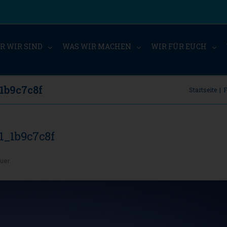
R WIR SIND
WAS WIR MACHEN
WIR FÜR EUCH
_1b9c7c8f
Startseite
|
F
31_1b9c7c8f
uer
.