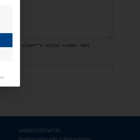
ockquote cite=""> <cite> <code> <del
WEBSEITE
um
ANMELDESTATUS
Benutzername oder E-Mail-Adresse